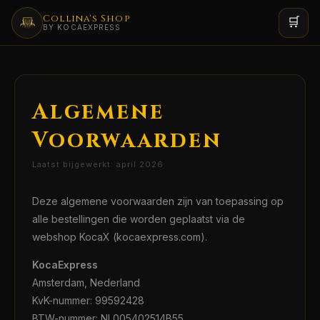
Collina's Shop
🛒
BY KOCAEXPRESS
Algemene
Voorwaarden
Laatst bijgewerkt:
april 2026
Deze algemene voorwaarden zijn van toepassing op
alle bestellingen die worden geplaatst via de
webshop KocaX (kocaexpress.com).
KocaExpress
Amsterdam, Nederland
KvK-nummer: 99592428
BTW-nummer: NL005402514B55